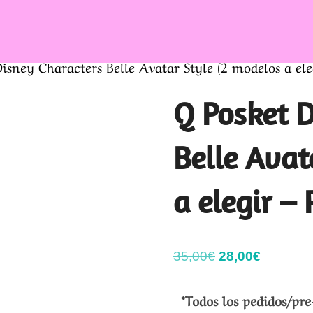
isney Characters Belle Avatar Style (2 modelos a eleg
Q Posket D
Belle Avat
a elegir – 
El
El
35,00
€
28,00
€
precio
precio
*Todos los pedidos/pre
original
actual