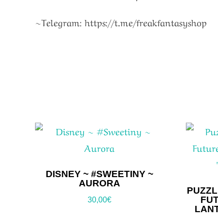
~Telegram: https://t.me/freakfantasyshop
DISNEY ~ #SWEETINY ~
AURORA
PUZZL
FUT
30,00
€
LANT