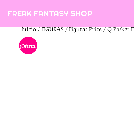
Saltar
FREAK FANTASY SHOP
al
contenido
Inicio
/
FIGURAS
/
Figuras Prize
/ Q Posket D
¡Oferta!