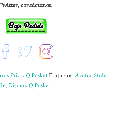
Twitter, contáctanos.
uras Prize
,
Q Posket
Etiquetas:
Avatar Style
,
lle
,
Disney
,
Q Posket