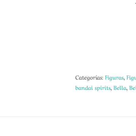
era:
es:
35,00€.
28,00€.
Categorías:
Figuras
,
Fig
bandai spirits
,
Bella
,
Be