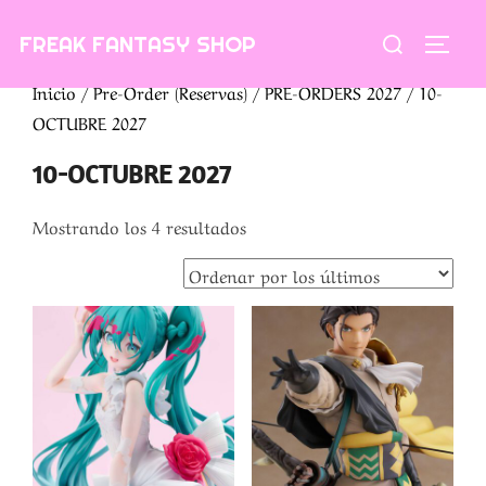
Saltar
Buscar:
FREAK FANTASY SHOP
al
ALTE
contenido
Inicio
/
Pre-Order (Reservas)
/
PRE-ORDERS 2027
/ 10-
OCTUBRE 2027
10-OCTUBRE 2027
Ordenado
Mostrando los 4 resultados
por
los
últimos