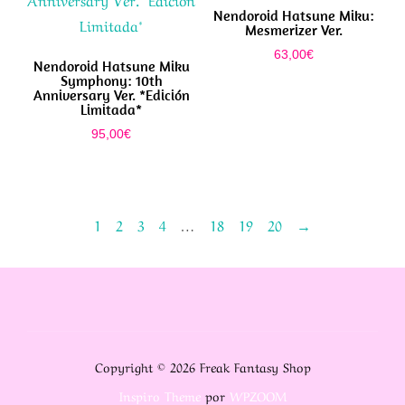
Nendoroid Hatsune Miku:
Mesmerizer Ver.
63,00
€
Nendoroid Hatsune Miku
Symphony: 10th
Anniversary Ver. *Edición
Limitada*
95,00
€
1
2
3
4
…
18
19
20
→
Copyright © 2026 Freak Fantasy Shop
Inspiro Theme
por
WPZOOM