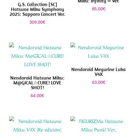
Miku: Infinity ∞ Ver.
G.S. Collection [SC]
Hatsune Miku Symphony
85,00
€
2025: Sapporo Concert Ver.
309,00
€
Nendoroid Megurine Luka
V4X
Nendoroid Hatsune Miku:
M@GICAL☆CURE! LOVE
63,00
€
SHOT!
64,00
€