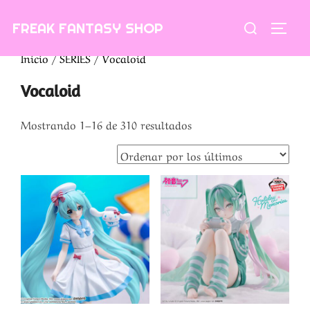
Saltar
Buscar:
FREAK FANTASY SHOP
al
ALTE
contenido
Inicio
/
SERIES
/ Vocaloid
Vocaloid
Ordenado
Mostrando 1–16 de 310 resultados
por
los
últimos