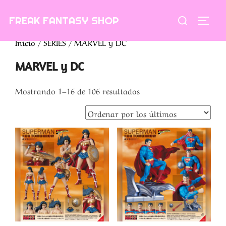
Saltar
Buscar:
FREAK FANTASY SHOP
al
ALTE
contenido
Inicio
/
SERIES
/ MARVEL y DC
MARVEL y DC
Ordenado
Mostrando 1–16 de 106 resultados
por
los
últimos