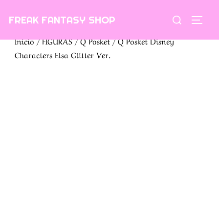
Saltar
Buscar:
FREAK FANTASY SHOP
al
ALTE
contenido
Inicio
/
FIGURAS
/
Q Posket
/ Q Posket Disney
Characters Elsa Glitter Ver.