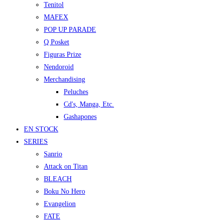
Tenitol
MAFEX
POP UP PARADE
Q Posket
Figuras Prize
Nendoroid
Merchandising
Peluches
Cd's, Manga, Etc.
Gashapones
EN STOCK
SERIES
Sanrio
Attack on Titan
BLEACH
Boku No Hero
Evangelion
FATE