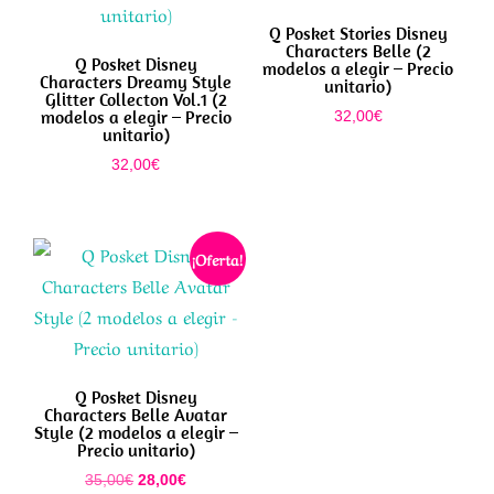
Q Posket Stories Disney
Characters Belle (2
Q Posket Disney
modelos a elegir – Precio
Characters Dreamy Style
unitario)
Glitter Collecton Vol.1 (2
modelos a elegir – Precio
32,00
€
unitario)
32,00
€
¡Oferta!
Q Posket Disney
Characters Belle Avatar
Style (2 modelos a elegir –
Precio unitario)
El
El
35,00
€
28,00
€