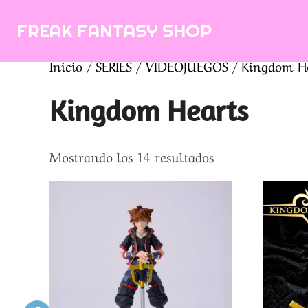
Saltar
FREAK FANTASY SHOP
al
contenido
Inicio
/
SERIES
/
VIDEOJUEGOS
/ Kingdom H
Kingdom Hearts
Ordenado
Mostrando los 14 resultados
por
los
últimos