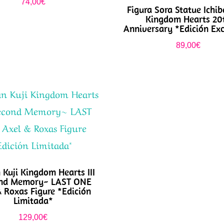
74,00
€
Figura Sora Statue Ichib
Kingdom Hearts 20
Anniversary *Edición Exc
89,00
€
 Kuji Kingdom Hearts III
nd Memory~ LAST ONE
& Roxas Figure *Edición
Limitada*
129,00
€