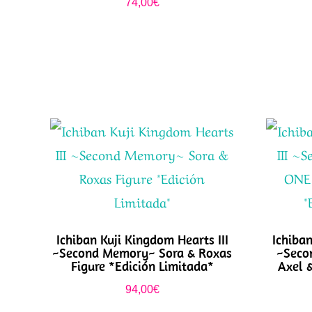
74,00
€
Ichiban Kuji Kingdom Hearts III
Ichiban
~Second Memory~ Sora & Roxas
~Seco
Figure *Edición Limitada*
Axel 
94,00
€