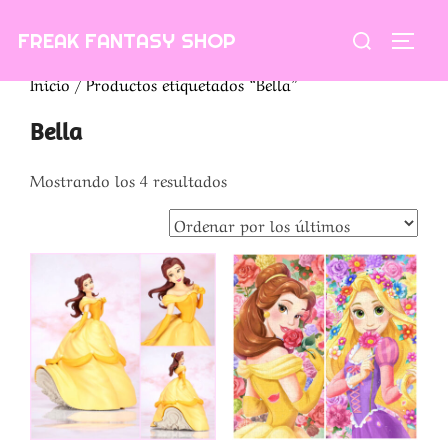
Saltar
Buscar:
FREAK FANTASY SHOP
al
ALTE
contenido
Inicio
/ Productos etiquetados “Bella”
Bella
Ordenado
Mostrando los 4 resultados
por
los
últimos