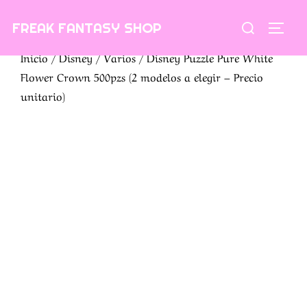
Saltar
Buscar:
FREAK FANTASY SHOP
al
ALTE
contenido
Inicio
/
Disney
/
Varios
/ Disney Puzzle Pure White
Flower Crown 500pzs (2 modelos a elegir – Precio
unitario)