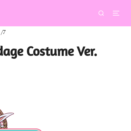
Buscar:
ALT
1/7
dage Costume Ver.