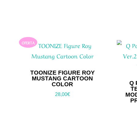
OFERTA
TOONIZE FIGURE ROY
MUSTANG CARTOON
Q 
COLOR
T
MOD
28,00
€
P