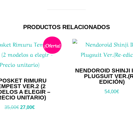
PRODUCTOS RELACIONADOS
¡Oferta!
NENDOROID SHINJI I
PLUGSUIT VER.(
POSKET RIMURU
EDICIÓN)
EMPEST VER.2 (2
ELOS A ELEGIR –
54,00
€
RECIO UNITARIO)
El
El
35,00
€
27,00
€
precio
precio
original
actual
era:
es: