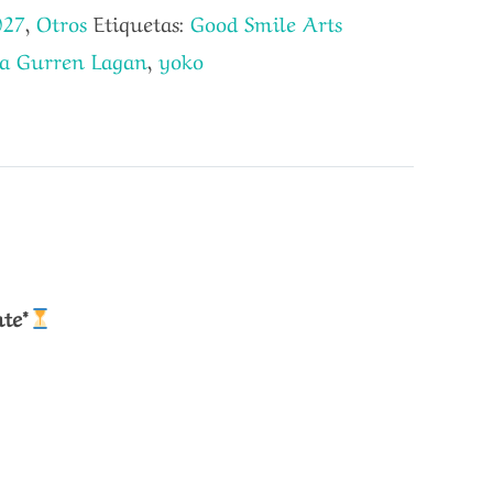
027
,
Otros
Etiquetas:
Good Smile Arts
a Gurren Lagan
,
yoko
te*