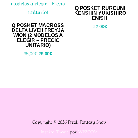
Q POSKET RUROUNI
KENSHIN YUKISHIRO
ENISHI
Q POSKET MACROSS
32,00
€
DELTA LIVE!! FREYJA
WION (2 MODELOS A
ELEGIR – PRECIO
UNITARIO)
El
El
35,00
€
29,00
€
precio
precio
original
actual
era:
es:
35,00€.
29,00€.
Copyright © 2026 Freak Fantasy Shop
Inspiro Theme
por
WPZOOM