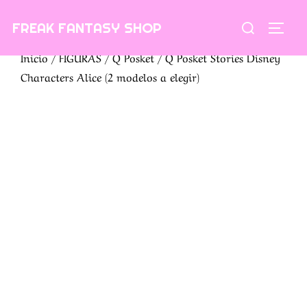
Saltar
Buscar:
FREAK FANTASY SHOP
al
ALTE
contenido
Inicio
/
FIGURAS
/
Q Posket
/ Q Posket Stories Disney
Characters Alice (2 modelos a elegir)