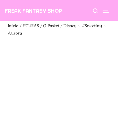
Saltar
Buscar:
FREAK FANTASY SHOP
al
ALTE
contenido
Inicio
/
FIGURAS
/
Q Posket
/ Disney ~ #Sweetiny ~
Aurora