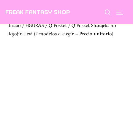
Saltar
Buscar:
FREAK FANTASY SHOP
al
ALTE
contenido
Inicio
/
FIGURAS
/
Q Posket
/ Q Posket Shingeki no
Kyojin Levi (2 modelos a elegir – Precio unitario)