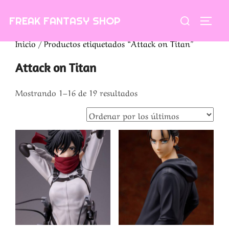
Saltar
Buscar:
FREAK FANTASY SHOP
al
ALTE
contenido
Inicio
/ Productos etiquetados “Attack on Titan”
Attack on Titan
Ordenado
Mostrando 1–16 de 19 resultados
por
los
últimos