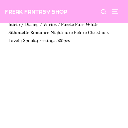
Saltar
Buscar:
FREAK FANTASY SHOP
al
ALTE
contenido
Inicio
/
Disney
/
Varios
/ Puzzle Pure White
Silhouette Romance Nightmare Before Christmas
Lovely Spooky Feelings 500pzs