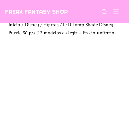
Saltar
Buscar:
FREAK FANTASY SHOP
al
ALTE
contenido
Inicio
/
Disney
/
Figuras
/ LED Lamp Shade Disney
Puzzle 80 pzs (12 modelos a elegir – Precio unitario)