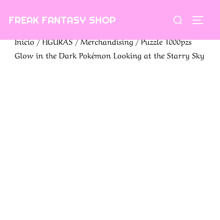
Saltar
Buscar:
FREAK FANTASY SHOP
al
ALTE
contenido
Inicio
/
FIGURAS
/
Merchandising
/ Puzzle 1000pzs
Glow in the Dark Pokémon Looking at the Starry Sky