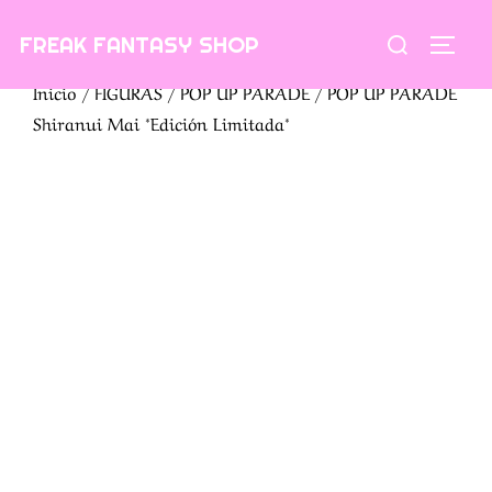
Saltar
Buscar:
FREAK FANTASY SHOP
al
ALTE
contenido
Inicio
/
FIGURAS
/
POP UP PARADE
/ POP UP PARADE
Shiranui Mai *Edición Limitada*