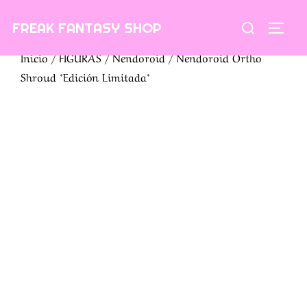
Saltar
Buscar:
FREAK FANTASY SHOP
al
ALTE
contenido
Inicio
/
FIGURAS
/
Nendoroid
/ Nendoroid Ortho
Shroud *Edición Limitada*