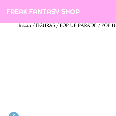
Saltar
FREAK FANTASY SHOP
al
contenido
Inicio
/
FIGURAS
/
POP UP PARADE
/ POP UP