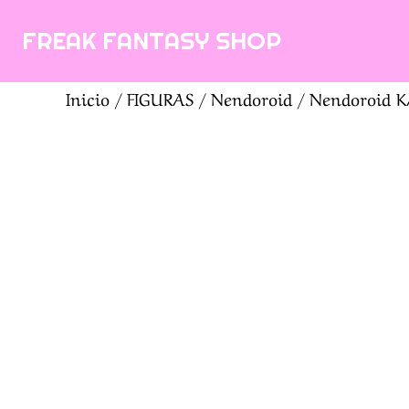
Saltar
FREAK FANTASY SHOP
al
contenido
Inicio
/
FIGURAS
/
Nendoroid
/ Nendoroid K