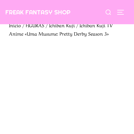
Saltar
Buscar:
FREAK FANTASY SHOP
al
ALTE
contenido
Inicio
/
FIGURAS
/
Ichiban Kuji
/ Ichiban Kuji TV
Anime «Uma Musume: Pretty Derby Season 3»