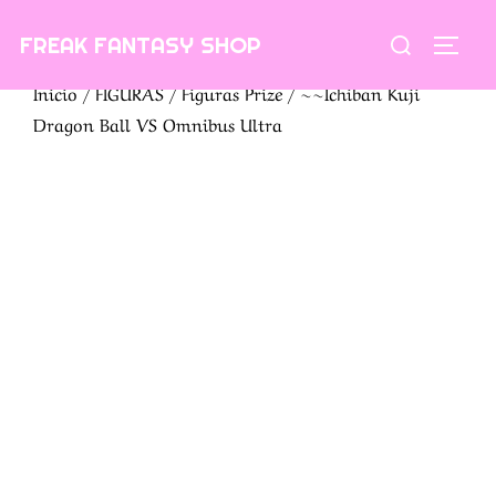
Saltar
Buscar:
FREAK FANTASY SHOP
al
ALTE
contenido
Inicio
/
FIGURAS
/
Figuras Prize
/ ~~Ichiban Kuji
Dragon Ball VS Omnibus Ultra