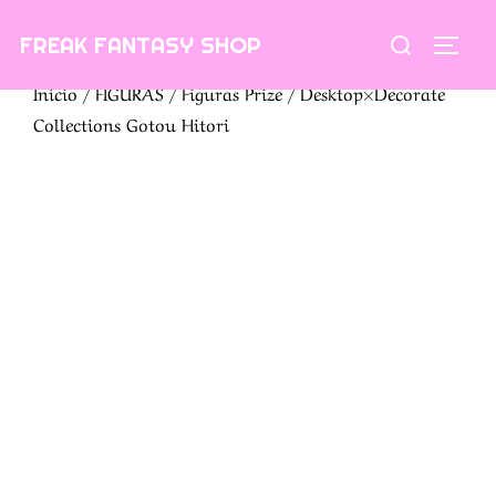
Saltar
Buscar:
FREAK FANTASY SHOP
al
ALTE
contenido
Inicio
/
FIGURAS
/
Figuras Prize
/ Desktop×Decorate
Collections Gotou Hitori