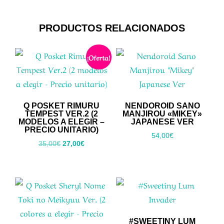
PRODUCTOS RELACIONADOS
¡Oferta!
Q POSKET RIMURU
NENDOROID SANO
TEMPEST VER.2 (2
MANJIROU «MIKEY»
MODELOS A ELEGIR –
JAPANESE VER
PRECIO UNITARIO)
54,00
€
El
El
35,00
€
27,00
€
precio
precio
original
actual
era:
es:
35,00€.
27,00€.
#SWEETINY LUM