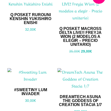
Q POSKET RUROUNI
KENSHIN YUKISHIRO
ENISHI
Q POSKET MACROSS
32,00
€
DELTA LIVE!! FREYJA
WION (2 MODELOS A
ELEGIR – PRECIO
UNITARIO)
El
El
35,00
€
29,00
€
precio
precio
original
actual
era:
es:
35,00€.
29,00€.
#SWEETINY LUM
INVADER
DREAMTECH ASUNA
THE GODDESS OF
30,00
€
CREATION STACIA 1/7