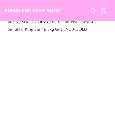
Saltar
Buscar:
FREAK FANTASY SHOP
al
ALTE
contenido
Inicio
/
SERIES
/
Otros
/ BOX Sumikko Gurashi
Sumikko Ring Starry Sky Gift (INDIVISIBLE)