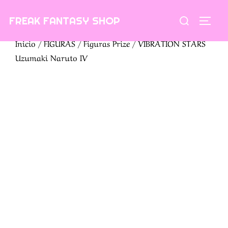
Saltar
Buscar:
FREAK FANTASY SHOP
al
ALTE
contenido
Inicio
/
FIGURAS
/
Figuras Prize
/ VIBRATION STARS
Uzumaki Naruto IV