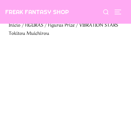
Saltar
Buscar:
FREAK FANTASY SHOP
al
ALTE
contenido
Inicio
/
FIGURAS
/
Figuras Prize
/ VIBRATION STARS
Tokitou Muichirou