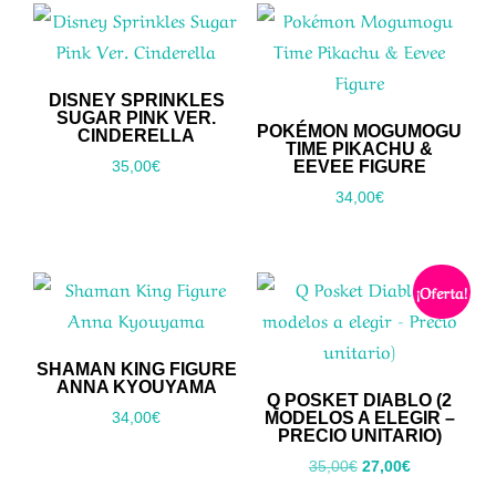
DISNEY SPRINKLES
SUGAR PINK VER.
POKÉMON MOGUMOGU
CINDERELLA
TIME PIKACHU &
EEVEE FIGURE
35,00
€
34,00
€
¡Oferta!
SHAMAN KING FIGURE
ANNA KYOUYAMA
Q POSKET DIABLO (2
MODELOS A ELEGIR –
34,00
€
PRECIO UNITARIO)
El
El
35,00
€
27,00
€
precio
precio