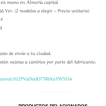
a en mano en Almería capital
er. (2 modelos a elegir – Precio unitario)
24
d
gasto de envío a tu ciudad.
están sujetas a cambios por parte del fabricante.
channel/0029VaDeeJO7T8bXuTSY5536