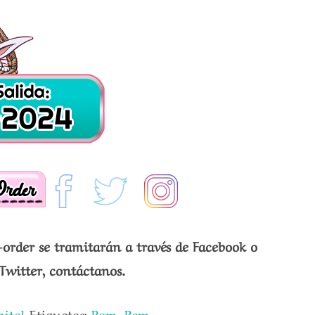
-order se tramitarán a través de Facebook o
Twitter, contáctanos.
nitol
Etiquetas:
Ram
,
Rem