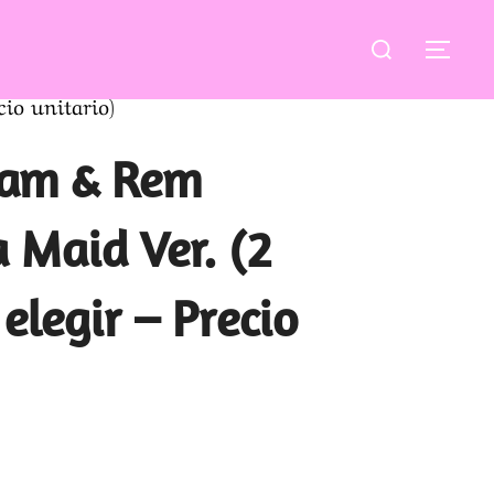
Buscar:
ALT
io unitario)
Ram & Rem
Maid Ver. (2
elegir – Precio