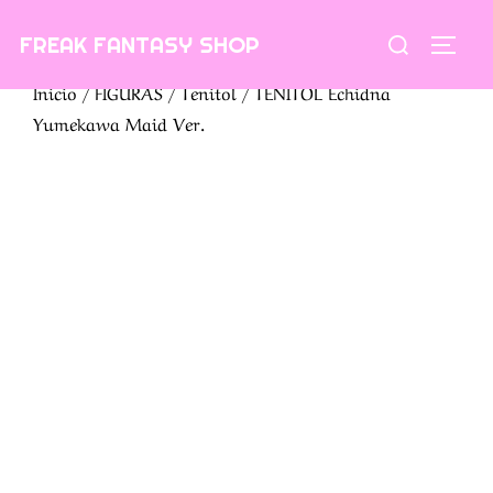
Saltar
Buscar:
FREAK FANTASY SHOP
al
ALTE
contenido
Inicio
/
FIGURAS
/
Tenitol
/ TENITOL Echidna
Yumekawa Maid Ver.