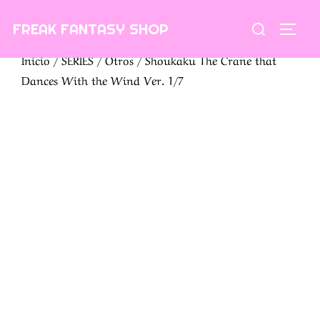
Saltar
Buscar:
FREAK FANTASY SHOP
al
ALTE
contenido
Inicio
/
SERIES
/
Otros
/ Shoukaku The Crane that
Dances With the Wind Ver. 1/7