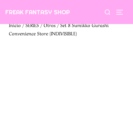
Saltar
Buscar:
FREAK FANTASY SHOP
al
ALTE
contenido
Inicio
/
SERIES
/
Otros
/ Set 8 Sumikko Gurashi
Convenience Store (INDIVISIBLE)