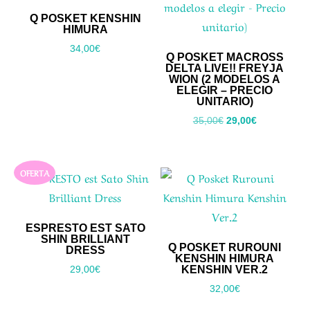
Q POSKET KENSHIN
HIMURA
34,00
€
Q POSKET MACROSS
DELTA LIVE!! FREYJA
WION (2 MODELOS A
ELEGIR – PRECIO
UNITARIO)
El
El
35,00
€
29,00
€
precio
precio
original
actual
era:
es:
OFERTA
35,00€.
29,00€.
ESPRESTO EST SATO
SHIN BRILLIANT
Q POSKET RUROUNI
DRESS
KENSHIN HIMURA
KENSHIN VER.2
29,00
€
32,00
€