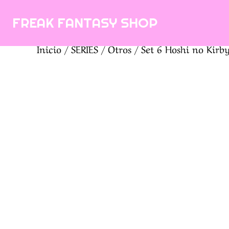
Saltar
FREAK FANTASY SHOP
al
contenido
Inicio
/
SERIES
/
Otros
/ Set 6 Hoshi no Kir