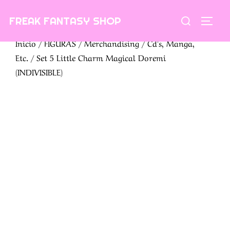
Saltar
Buscar:
FREAK FANTASY SHOP
al
ALTE
contenido
Inicio
/
FIGURAS
/
Merchandising
/
Cd's, Manga,
Etc.
/ Set 5 Little Charm Magical Doremi
(INDIVISIBLE)