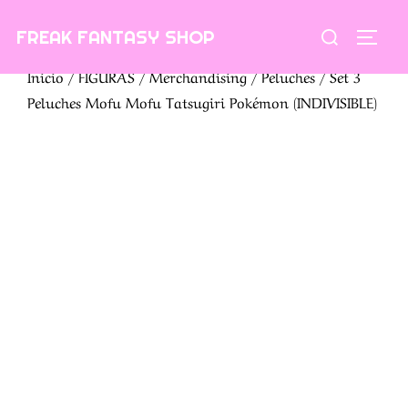
Saltar
Buscar:
FREAK FANTASY SHOP
al
ALTE
contenido
Inicio
/
FIGURAS
/
Merchandising
/
Peluches
/ Set 3
Peluches Mofu Mofu Tatsugiri Pokémon (INDIVISIBLE)