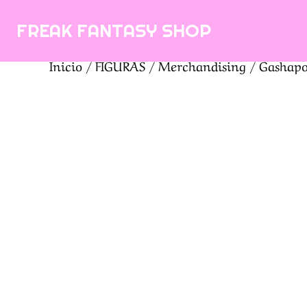
Saltar
FREAK FANTASY SHOP
al
contenido
Inicio
/
FIGURAS
/
Merchandising
/
Gashapo