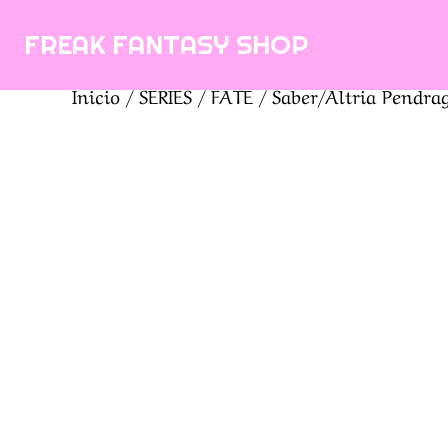
Saltar
FREAK FANTASY SHOP
al
contenido
Inicio
/
SERIES
/
FATE
/ Saber/Altria Pendrago