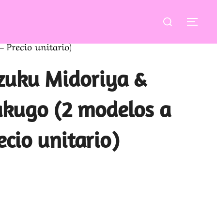
Buscar:
ALT
 Precio unitario)
zuku Midoriya &
akugo (2 modelos a
ecio unitario)