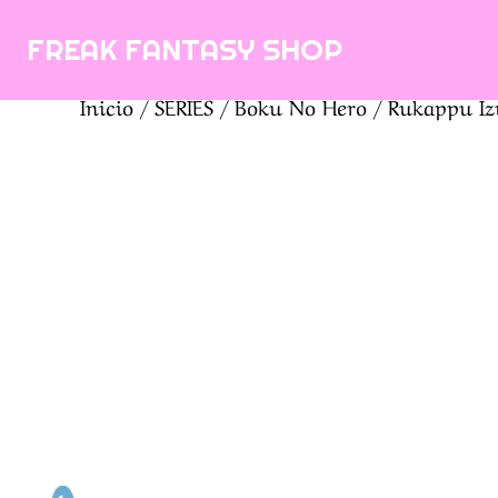
Saltar
FREAK FANTASY SHOP
al
contenido
Inicio
/
SERIES
/
Boku No Hero
/ Rukappu Izu