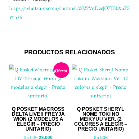
https://whatsapp.com/channel/0029VaDeeJO7T8bXuTS
Y5536
PRODUCTOS RELACIONADOS
¡Oferta!
Q POSKET MACROSS
Q POSKET SHERYL
DELTA LIVE!! FREYJA
NOME TOKI NO
WION (2 MODELOS A
MEIKYUU VER. (2
ELEGIR – PRECIO
COLORES A ELEGIR –
UNITARIO)
PRECIO UNITARIO)
El
El
35,00
€
29,00
€
35,00
€