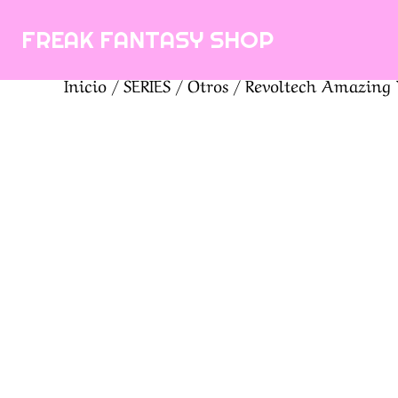
Saltar
FREAK FANTASY SHOP
al
contenido
Inicio
/
SERIES
/
Otros
/ Revoltech Amazing