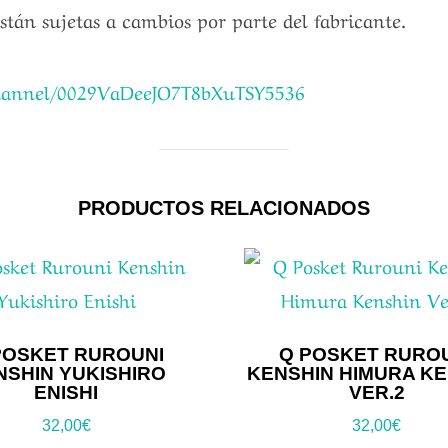
están sujetas a cambios por parte del fabricante.
channel/0029VaDeeJO7T8bXuTSY5536
PRODUCTOS RELACIONADOS
POSKET RUROUNI
Q POSKET RURO
NSHIN YUKISHIRO
KENSHIN HIMURA KE
ENISHI
VER.2
32,00
€
32,00
€