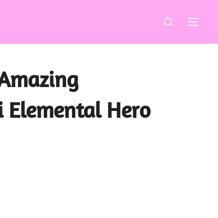
Buscar:
ALT
 Amazing
 Elemental Hero