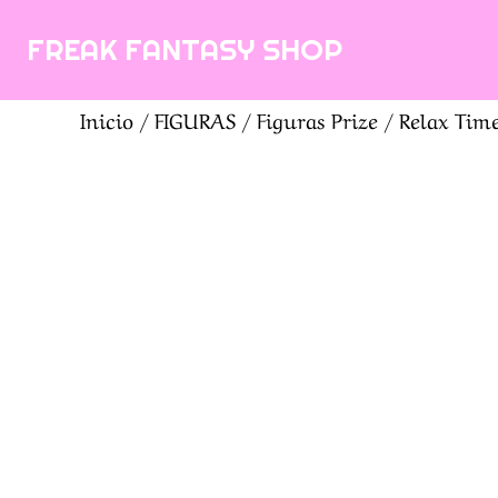
Saltar
FREAK FANTASY SHOP
al
contenido
Inicio
/
FIGURAS
/
Figuras Prize
/ Relax Time