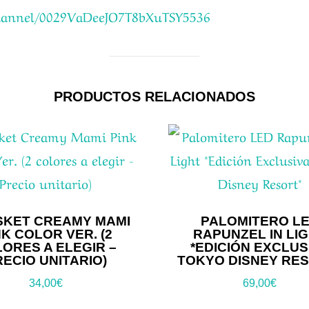
channel/0029VaDeeJO7T8bXuTSY5536
PRODUCTOS RELACIONADOS
SKET CREAMY MAMI
PALOMITERO L
NK COLOR VER. (2
RAPUNZEL IN LI
ORES A ELEGIR –
*EDICIÓN EXCLUS
RECIO UNITARIO)
TOKYO DISNEY RE
34,00
€
69,00
€