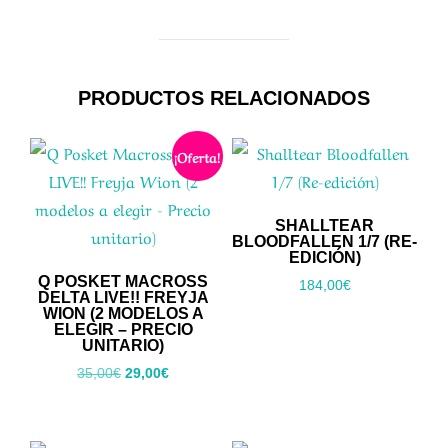
PRODUCTOS RELACIONADOS
¡Oferta!
SHALLTEAR
BLOODFALLEN 1/7 (RE-
EDICIÓN)
Q POSKET MACROSS
184,00
€
DELTA LIVE!! FREYJA
WION (2 MODELOS A
ELEGIR – PRECIO
UNITARIO)
El
El
35,00
€
29,00
€
precio
precio
original
actual
era:
es: