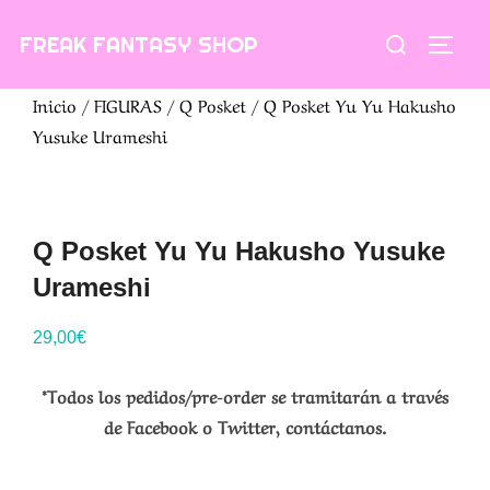
Saltar
Buscar:
FREAK FANTASY SHOP
al
ALTE
contenido
Inicio
/
FIGURAS
/
Q Posket
/ Q Posket Yu Yu Hakusho
Yusuke Urameshi
Q Posket Yu Yu Hakusho Yusuke
Urameshi
29,00
€
*Todos los pedidos/pre-order se tramitarán a través
de Facebook o Twitter, contáctanos.