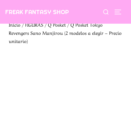
Saltar
Buscar:
FREAK FANTASY SHOP
al
ALTE
contenido
Inicio
/
FIGURAS
/
Q Posket
/ Q Posket Tokyo
Revengers Sano Manjirou (2 modelos a elegir – Precio
unitario)