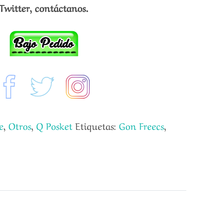
Twitter, contáctanos.
e
,
Otros
,
Q Posket
Etiquetas:
Gon Freecs
,