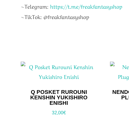
~Telegram:
https://t.me/freakfantasyshop
~TikTok: @freakfantasyshop
Q POSKET RUROUNI
NENDO
KENSHIN YUKISHIRO
PL
ENISHI
32,00
€