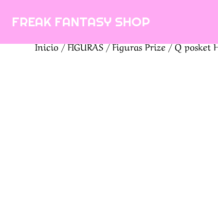
Saltar
FREAK FANTASY SHOP
al
contenido
Inicio
/
FIGURAS
/
Figuras Prize
/ Q posket 