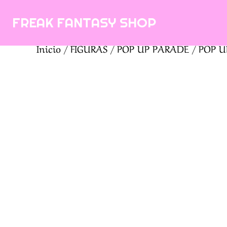
Saltar
FREAK FANTASY SHOP
al
contenido
Inicio
/
FIGURAS
/
POP UP PARADE
/ POP UP