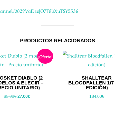
channel/0029VaDeeJO7T8bXuTSY5536
PRODUCTOS RELACIONADOS
¡Oferta!
OSKET DIABLO (2
SHALLTEAR
ELOS A ELEGIR –
BLOODFALLEN 1/7 
RECIO UNITARIO)
EDICIÓN)
El
El
35,00
€
27,00
€
184,00
€
precio
precio
original
actual