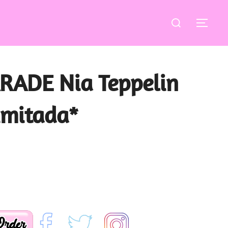
Buscar:
ALT
RADE Nia Teppelin
imitada*