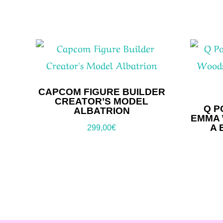
CAPCOM FIGURE BUILDER
CREATOR’S MODEL
Q P
ALBATRION
EMMA 
A 
299,00
€