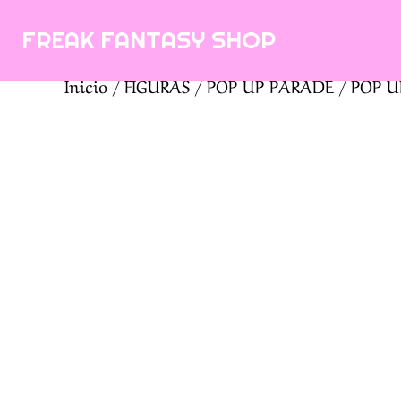
Saltar
FREAK FANTASY SHOP
al
contenido
Inicio
/
FIGURAS
/
POP UP PARADE
/ POP U