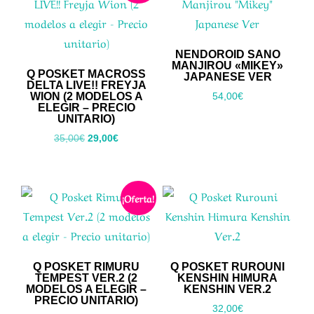
NENDOROID SANO
MANJIROU «MIKEY»
Q POSKET MACROSS
JAPANESE VER
DELTA LIVE!! FREYJA
WION (2 MODELOS A
54,00
€
ELEGIR – PRECIO
UNITARIO)
El
El
35,00
€
29,00
€
precio
precio
original
actual
era:
es:
¡Oferta!
35,00€.
29,00€.
Q POSKET RIMURU
Q POSKET RUROUNI
TEMPEST VER.2 (2
KENSHIN HIMURA
MODELOS A ELEGIR –
KENSHIN VER.2
PRECIO UNITARIO)
32,00
€