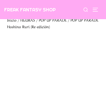
Saltar
Buscar:
FREAK FANTASY SHOP
al
ALTE
contenido
Inicio
/
FIGURAS
/
POP UP PARADE
/ POP UP PARADE
Hoshino Ruri (Re-edición)