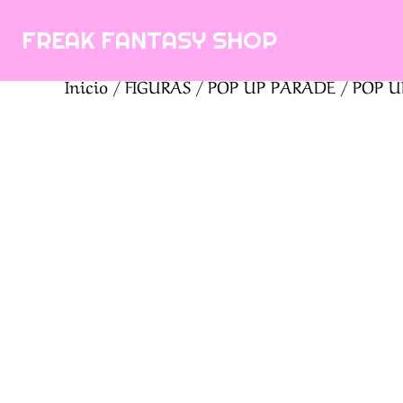
Saltar
FREAK FANTASY SHOP
al
contenido
Inicio
/
FIGURAS
/
POP UP PARADE
/ POP UP