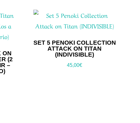
SET 5 PENOKI COLLECTION
ATTACK ON TITAN
K ON
(INDIVISIBLE)
R (2
R –
45,00
€
O)