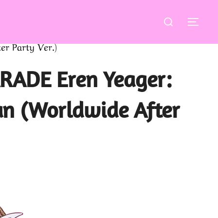
Buscar:
ALT
r Party Ver.)
RADE Eren Yeager:
an (Worldwide After