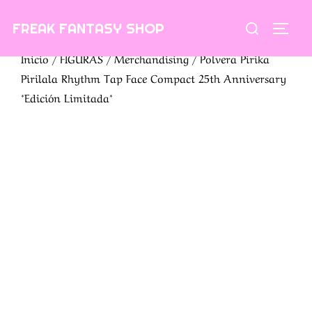
Saltar
Buscar:
FREAK FANTASY SHOP
al
ALTE
contenido
Inicio
/
FIGURAS
/
Merchandising
/ Polvera Pirika
Pirilala Rhythm Tap Face Compact 25th Anniversary
*Edición Limitada*